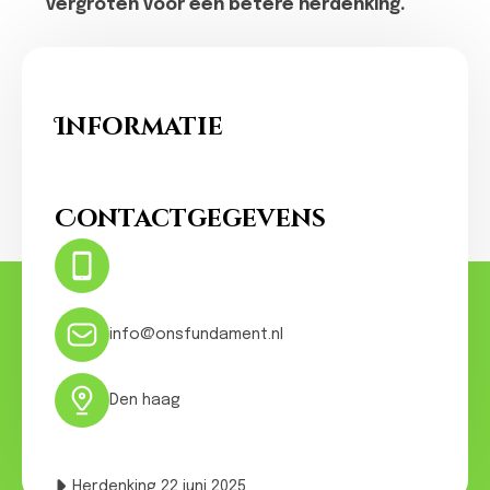
vergroten voor een betere herdenking.
Informatie
Ons Fundament
Contactgegevens
Hotline:
0031- 641074502
24 hours
info@onsfundament.nl
Den haag
Herdenking 22 juni 2025