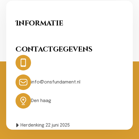
Informatie
Ons Fundament
Contactgegevens
Hotline:
0031- 641074502
24 hours
info@onsfundament.nl
Den haag
Herdenking 22 juni 2025